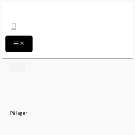
Main
Gå
Menu
til
indholdet
På lager