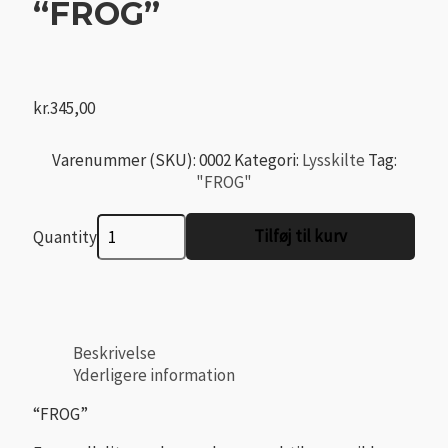
“FROG”
kr.
345,00
Varenummer (SKU):
0002
Kategori:
Lysskilte
Tag:
"FROG"
"FROG"
Tilføj til kurv
Quantity
antal
Beskrivelse
Yderligere information
“FROG”